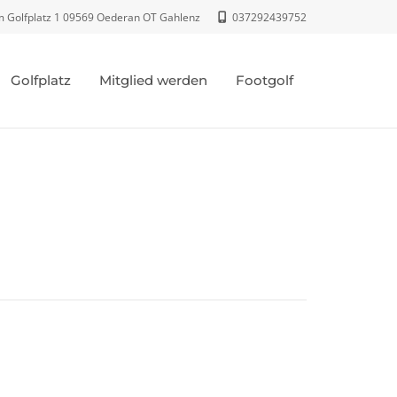
 Golfplatz 1 09569 Oederan OT Gahlenz
037292439752
Golfplatz
Mitglied werden
Footgolf