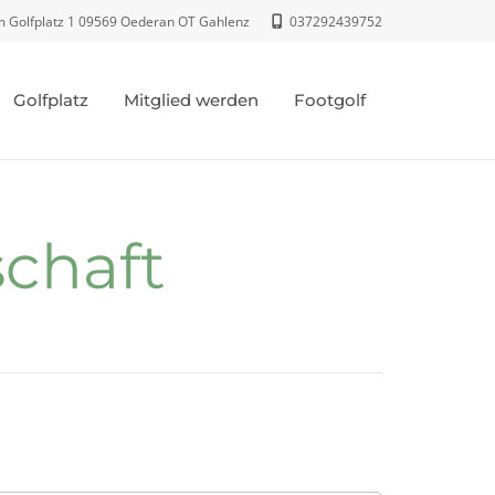
 Golfplatz 1 09569 Oederan OT Gahlenz
037292439752
Golfplatz
Mitglied werden
Footgolf
schaft