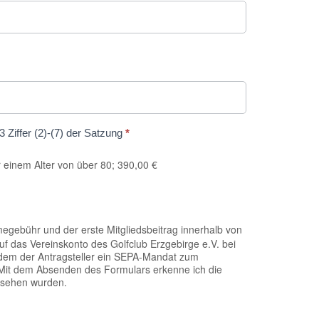
Ziffer (2)-(7) der Satzung
*
n 35km oder einem Alter von über 80; 390,00 €
egebühr und der erste Mitgliedsbeitrag innerhalb von
f das Vereinskonto des Golfclub Erzgebirge e.V. bei
dem der Antragsteller ein SEPA-Mandat zum
. Mit dem Absenden des Formulars erkenne ich die
esehen wurden.