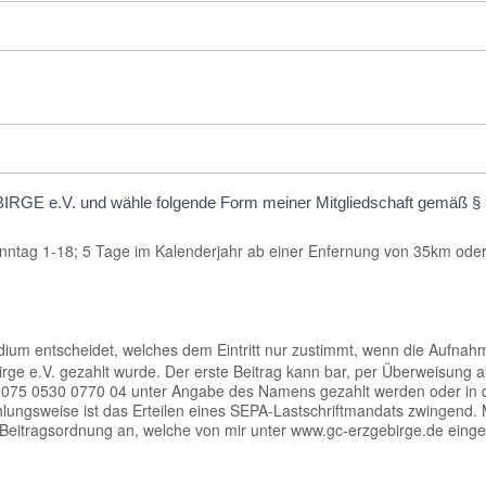
RGE e.V. und wähle folgende Form meiner Mitgliedschaft gemäß § 3 
schaft, Laufzeit 1 Jahr Montag - Sonntag 1-18; 5 Tage im Kalenderjahr ab einer Enfernung vo
dium entscheidet, welches dem Eintritt nur zustimmt, wenn die Aufnahm
ge e.V. gezahlt wurde. Der erste Beitrag kann bar, per Überweisung au
 9075 0530 0770 04 unter Angabe des Namens gezahlt werden oder in 
Zahlungsweise ist das Erteilen eines SEPA-Lastschriftmandats zwingend
 Beitragsordnung an, welche von mir unter www.gc-erzgebirge.de eing