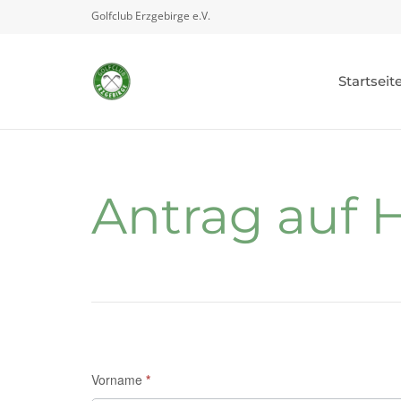
Golfclub Erzgebirge e.V.
Startseit
Antrag auf 
Vorname
*